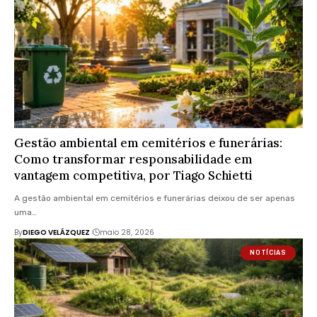
Gestão ambiental em cemitérios e funerárias:
Como transformar responsabilidade em
vantagem competitiva, por Tiago Schietti
A gestão ambiental em cemitérios e funerárias deixou de ser apenas
uma…
By
DIEGO VELÁZQUEZ
maio 28, 2026
NOTÍCIAS