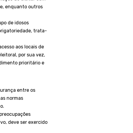
te, enquanto outros
upo de idosos
rigatoriedade, trata-
acesso aos locais de
eitoral, por sua vez,
imento prioritário e
gurança entre os
 das normas
o.
 preocupações
vo, deve ser exercido