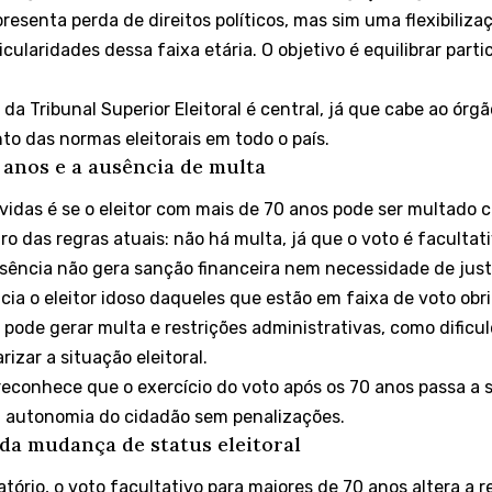
senta perda de direitos políticos, mas sim uma flexibilizaç
ularidades dessa faixa etária. O objetivo é equilibrar part
 da Tribunal Superior Eleitoral é central, já que cabe ao ór
to das normas eleitorais em todo o país.
 anos e a ausência de multa
vidas é se o eleitor com mais de 70 anos pode ser multado c
ro das regras atuais: não há multa, já que o voto é facultati
ausência não gera sanção financeira nem necessidade de justi
cia o eleitor idoso daqueles que estão em faixa de voto obri
 pode gerar multa e restrições administrativas, como dificu
izar a situação eleitoral.
 reconhece que o exercício do voto após os 70 anos passa a 
a autonomia do cidadão sem penalizações.
da mudança de status eleitoral
atório, o voto facultativo para maiores de 70 anos altera a r