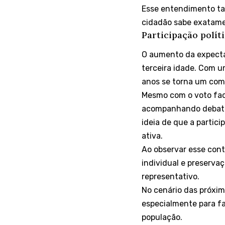
Esse entendimento tam
cidadão sabe exatamen
Participação polít
O aumento da expectat
terceira idade. Com u
anos se torna um comp
Mesmo com o voto fac
acompanhando debates 
ideia de que a partic
ativa.
Ao observar esse cont
individual e preserva
representativo.
No cenário das próxim
especialmente para fa
população.