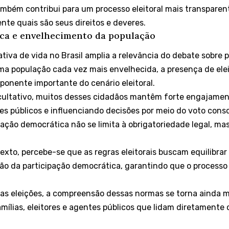
bém contribui para um processo eleitoral mais transparent
te quais são seus direitos e deveres.
ica e envelhecimento da população
iva de vida no Brasil amplia a relevância do debate sobre pa
ma população cada vez mais envelhecida, a presença de ele
onente importante do cenário eleitoral.
ultativo, muitos desses cidadãos mantêm forte engajament
públicos e influenciando decisões por meio do voto consci
ipação democrática não se limita à obrigatoriedade legal, m
exto, percebe-se que as regras eleitorais buscam equilibrar
ção da participação democrática, garantindo que o processo 
as eleições, a compreensão dessas normas se torna ainda m
mílias, eleitores e agentes públicos que lidam diretamente