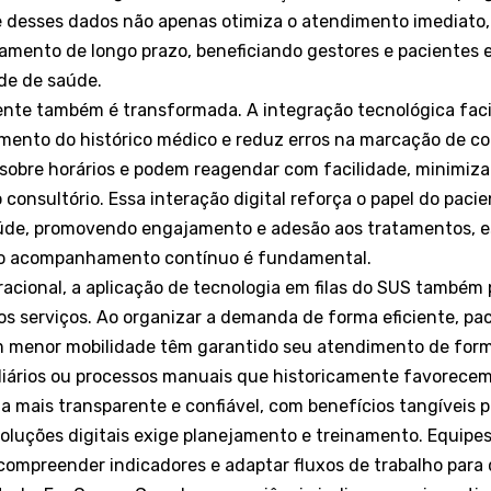
se desses dados não apenas otimiza o atendimento imediato
jamento de longo prazo, beneficiando gestores e pacientes
ede de saúde.
ente também é transformada. A integração tecnológica faci
ento do histórico médico e reduz erros na marcação de co
sobre horários e podem reagendar com facilidade, minimiz
 consultório. Essa interação digital reforça o papel do pac
aúde, promovendo engajamento e adesão aos tratamentos, 
 o acompanhamento contínuo é fundamental.
racional, a aplicação de tecnologia em filas do SUS também
s serviços. Ao organizar a demanda de forma eficiente, pa
m menor mobilidade têm garantido seu atendimento de form
iários ou processos manuais que historicamente favorecem
a mais transparente e confiável, com benefícios tangíveis p
oluções digitais exige planejamento e treinamento. Equipe
compreender indicadores e adaptar fluxos de trabalho para 