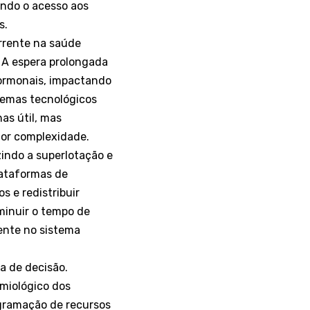
ando o acesso aos
s.
orrente na saúde
. A espera prolongada
ormonais, impactando
stemas tecnológicos
as útil, mas
ior complexidade.
zindo a superlotação e
lataformas de
 e redistribuir
minuir o tempo de
iente no sistema
a de decisão.
emiológico dos
ogramação de recursos