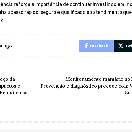
iência reforça a importância de continuar investindo em in
ha acesso rápido, seguro e qualificado ao atendimento que
ez
artigo
Facebook
Twi
reço da
Monitoramento mamário ao l
mpactos e
Prevenção e diagnóstico precoce com V
 Econômicas
Sat