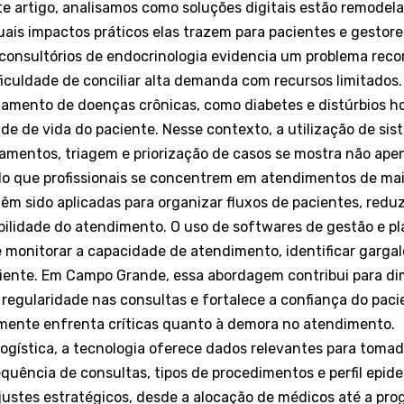
e artigo, analisamos como soluções digitais estão remodel
uais impactos práticos elas trazem para pacientes e gestore
 consultórios de endocrinologia evidencia um problema rec
dificuldade de conciliar alta demanda com recursos limitados
amento de doenças crônicas, como diabetes e distúrbios h
de de vida do paciente. Nesse contexto, a utilização de si
mentos, triagem e priorização de casos se mostra não apen
do que profissionais se concentrem em atendimentos de ma
têm sido aplicadas para organizar fluxos de pacientes, redu
bilidade do atendimento. O uso de softwares de gestão e p
onitorar a capacidade de atendimento, identificar gargalos
ciente. Em Campo Grande, essa abordagem contribui para di
 regularidade nas consultas e fortalece a confiança do pac
amente enfrenta críticas quanto à demora no atendimento.
ogística, a tecnologia oferece dados relevantes para tomad
quência de consultas, tipos de procedimentos e perfil epid
ustes estratégicos, desde a alocação de médicos até a pr