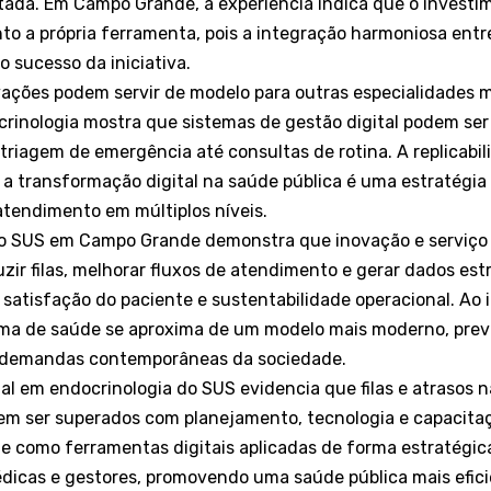
tada. Em Campo Grande, a experiência indica que o invest
to a própria ferramenta, pois a integração harmoniosa ent
o sucesso da iniciativa.
vações podem servir de modelo para outras especialidades m
rinologia mostra que sistemas de gestão digital podem ser
 triagem de emergência até consultas de rotina. A replicabi
e a transformação digital na saúde pública é uma estratégia
atendimento em múltiplos níveis.
no SUS em Campo Grande demonstra que inovação e serviço
zir filas, melhorar fluxos de atendimento e gerar dados estr
, satisfação do paciente e sustentabilidade operacional. Ao 
tema de saúde se aproxima de um modelo mais moderno, previ
s demandas contemporâneas da sociedade.
al em endocrinologia do SUS evidencia que filas e atrasos nã
em ser superados com planejamento, tecnologia e capacit
e como ferramentas digitais aplicadas de forma estratégic
dicas e gestores, promovendo uma saúde pública mais eficie