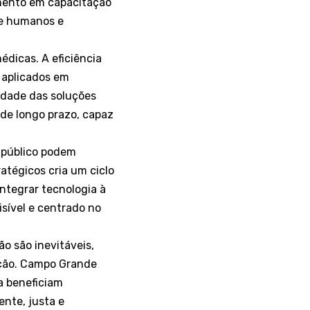
imento em capacitação
re humanos e
édicas. A eficiência
 aplicados em
lidade das soluções
 de longo prazo, capaz
 público podem
atégicos cria um ciclo
integrar tecnologia à
sível e centrado no
o são inevitáveis,
ação. Campo Grande
a beneficiam
nte, justa e