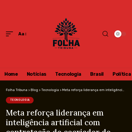
Aa
Home
Notícias
Tecnologia
Brasil
Política
Folha Tribuna
>
Blog
>
Tecnologia
>
Meta reforça liderança em inteligência artificial com contratação do cocriador do ChatGPT
TECNOLOGIA
Meta reforça liderança em
inteligência artificial com