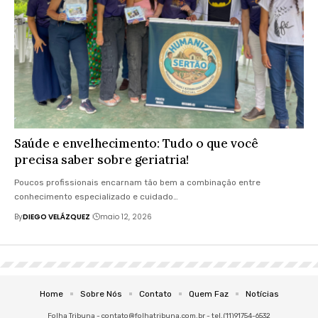
Saúde e envelhecimento: Tudo o que você
precisa saber sobre geriatria!
Poucos profissionais encarnam tão bem a combinação entre
conhecimento especializado e cuidado…
By
DIEGO VELÁZQUEZ
maio 12, 2026
Home
Sobre Nós
Contato
Quem Faz
Notícias
Folha Tribuna -
contato@folhatribuna.com.br
- tel.(11)91754-6532