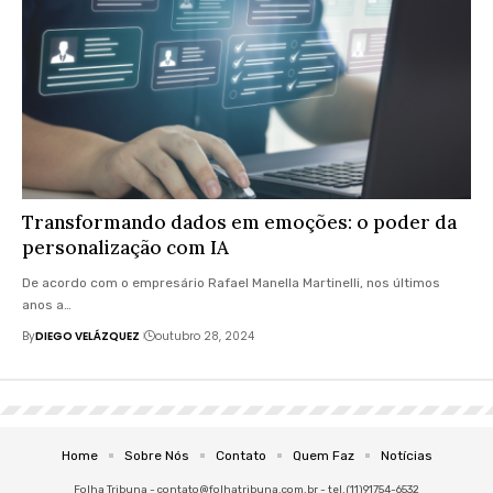
Transformando dados em emoções: o poder da
personalização com IA
De acordo com o empresário Rafael Manella Martinelli, nos últimos
anos a…
By
DIEGO VELÁZQUEZ
outubro 28, 2024
Home
Sobre Nós
Contato
Quem Faz
Notícias
Folha Tribuna -
contato@folhatribuna.com.br
- tel.(11)91754-6532