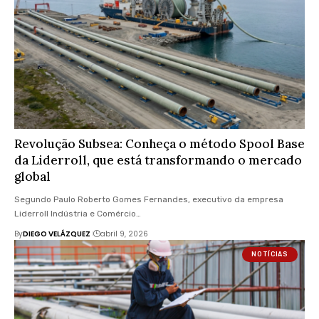
Revolução Subsea: Conheça o método Spool Base
da Liderroll, que está transformando o mercado
global
Segundo Paulo Roberto Gomes Fernandes, executivo da empresa
Liderroll Indústria e Comércio…
By
DIEGO VELÁZQUEZ
abril 9, 2026
NOTÍCIAS