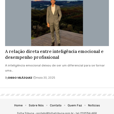
A relação direta entre inteligência emocional e
desempenho profissional
A inteligência emocional deixou de ser um diferencial para se tornar
uma…
By
DIEGO VELÁZQUEZ
maio 30, 2025
Home
Sobre Nós
Contato
Quem Faz
Notícias
Folha Tribuna -
contato@folhatribuna.com.br
- tel.(11)91754-6532