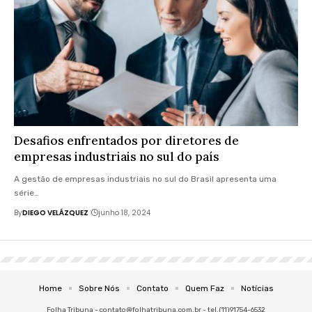
Desafios enfrentados por diretores de
empresas industriais no sul do país
A gestão de empresas industriais no sul do Brasil apresenta uma
série…
By
DIEGO VELÁZQUEZ
junho 18, 2024
Home
Sobre Nós
Contato
Quem Faz
Notícias
Folha Tribuna -
contato@folhatribuna.com.br
- tel.(11)91754-6532