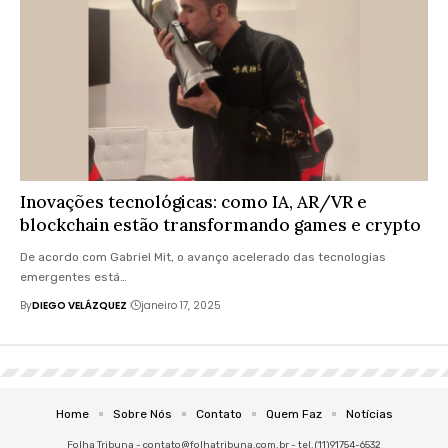
Inovações tecnológicas: como IA, AR/VR e
blockchain estão transformando games e crypto
De acordo com Gabriel Mit, o avanço acelerado das tecnologias
emergentes está…
By
DIEGO VELÁZQUEZ
janeiro 17, 2025
Home
Sobre Nós
Contato
Quem Faz
Notícias
Folha Tribuna -
contato@folhatribuna.com.br
- tel.(11)91754-6532