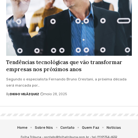
Tendências tecnológicas que vão transformar
empresas nos próximos anos
Segundo o especialista Fernando Bruno Crestani, a próxima década
será marcada por…
By
DIEGO VELÁZQUEZ
maio 28, 2025
Home
Sobre Nós
Contato
Quem Faz
Notícias
Folha Tribuna -
contato@folhatribuna.com.br
- tel.(11)91754-6532