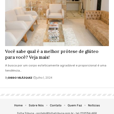
Você sabe qual é a melhor prótese de glúteo
para você? Veja mais!
A busca por um corpo esteticamente agradável e proporcional é uma
tendência…
By
DIEGO VELÁZQUEZ
julho 1, 2024
Home
Sobre Nós
Contato
Quem Faz
Notícias
Folha Tribuna -
contato@folhatribuna.com.br
- tel.(11)91754-6532