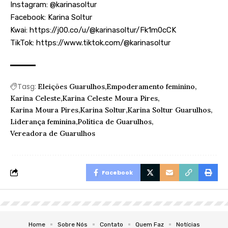
Instagram:
@karinasoltur
Facebook:
Karina Soltur
Kwai:
https://j00.co/u/@karinasoltur/Fk1m0cCK
TikTok:
https://www.tiktok.com/@karinasoltur
Tasg:
Eleições Guarulhos
Empoderamento feminino
Karina Celeste
Karina Celeste Moura Pires
Karina Moura Pires
Karina Soltur
Karina Soltur Guarulhos
Liderança feminina
Política de Guarulhos
Vereadora de Guarulhos
Facebook
Home
Sobre Nós
Contato
Quem Faz
Notícias