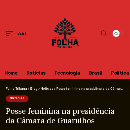
Aa
Home
Notícias
Tecnologia
Brasil
Política
Folha Tribuna
>
Blog
>
Notícias
>
Posse feminina na presidência da Câmara de Guarulhos
NOTÍCIAS
Posse feminina na presidência
da Câmara de Guarulhos