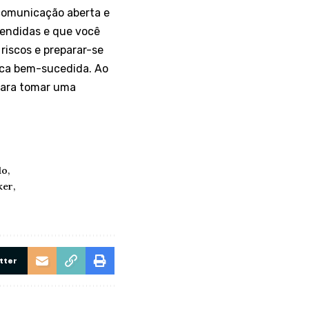
comunicação aberta e
tendidas e que você
riscos e preparar-se
ica bem-sucedida. Ao
para tomar uma
do
ker
tter