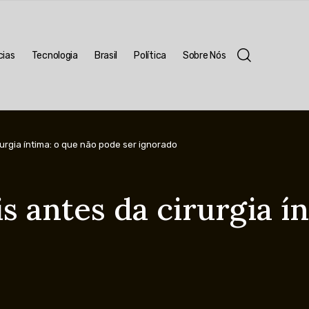
cias
Tecnologia
Brasil
Política
Sobre Nós
rurgia íntima: o que não pode ser ignorado
is antes da cirurgia í