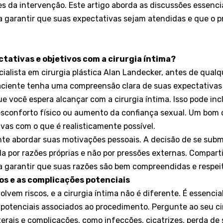
es da intervenção. Este artigo aborda as discussões essenci
a garantir que suas expectativas sejam atendidas e que o 
ctativas e objetivos com a cirurgia íntima?
alista em cirurgia plástica Alan Landecker, antes de qualqu
ciente tenha uma compreensão clara de suas expectativas e
e você espera alcançar com a cirurgia íntima. Isso pode inc
desconforto físico ou aumento da confiança sexual. Um bom c
ivas com o que é realisticamente possível.
nte abordar suas motivações pessoais. A decisão de se subm
a por razões próprias e não por pressões externas. Compart
a garantir que suas razões são bem compreendidas e respei
s e as complicações potenciais
olvem riscos, e a cirurgia íntima não é diferente. É essenci
 potenciais associados ao procedimento. Pergunte ao seu ci
terais e complicações, como infecções, cicatrizes, perda de 