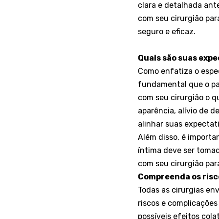
clara e detalhada ant
com seu cirurgião par
seguro e eficaz.
Quais são suas expe
Como enfatiza o especi
fundamental que o pa
com seu cirurgião o qu
aparência, alívio de 
alinhar suas expectat
Além disso, é importa
íntima deve ser tomad
com seu cirurgião par
Compreenda os risco
Todas as cirurgias env
riscos e complicações
possíveis efeitos cola