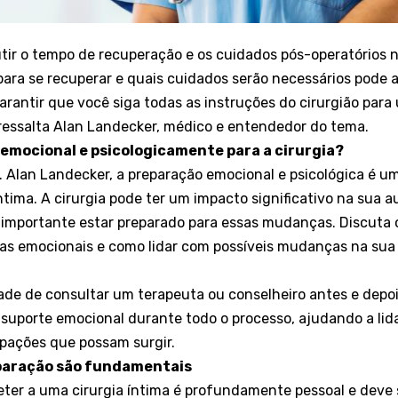
utir o tempo de recuperação e os cuidados pós-operatórios 
ara se recuperar e quais cuidados serão necessários pode a
antir que você siga todas as instruções do cirurgião par
essalta Alan Landecker, médico e entendedor do tema.
 emocional e psicologicamente para a cirurgia?
. Alan Landecker, a preparação emocional e psicológica é um
íntima. A cirurgia pode ter um impacto significativo na sua
 é importante estar preparado para essas mudanças. Discuta 
as emocionais e como lidar com possíveis mudanças na sua 
dade de consultar um terapeuta ou conselheiro antes e depois
 suporte emocional durante todo o processo, ajudando a li
pações que possam surgir.
paração são fundamentais
eter a uma cirurgia íntima é profundamente pessoal e deve