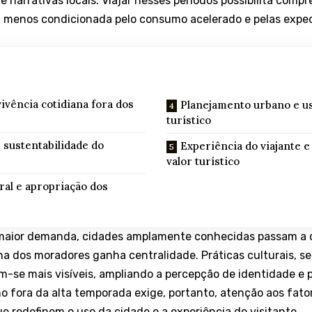
e narrativas locais. Viajar nesses períodos possibilita compr
 menos condicionada pelo consumo acelerado e pelas expec
ivência cotidiana fora dos
Planejamento urbano e u
turístico
 sustentabilidade do
Experiência do viajante e
valor turístico
ral e apropriação dos
 maior demanda, cidades amplamente conhecidas passam a o
na dos moradores ganha centralidade. Práticas culturais, ser
am-se mais visíveis, ampliando a percepção de identidade e
 fora da alta temporada exige, portanto, atenção aos fato
ue redefinem o uso da cidade e a experiência do visitante.