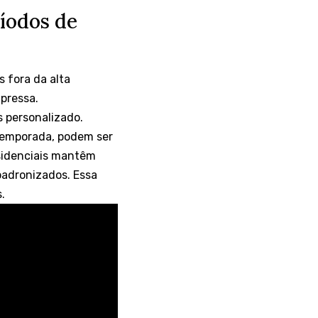
ríodos de
 fora da alta
 pressa.
s personalizado.
 temporada, podem ser
esidenciais mantêm
padronizados. Essa
s.