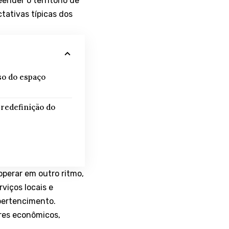
eender o território de
tativas típicas dos
so do espaço
 redefinição do
perar em outro ritmo,
viços locais e
 pertencimento.
res econômicos,