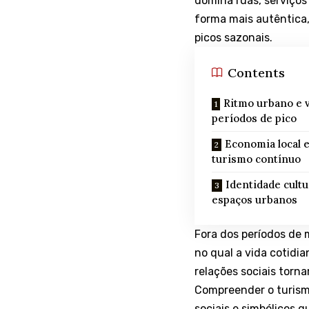
domina ruas, serviços 
forma mais autêntica,
picos sazonais.
Contents
Ritmo urbano e v
períodos de pico
Economia local e
turismo contínuo
Identidade cultu
espaços urbanos
Fora dos períodos de
no qual a vida cotidia
relações sociais torn
Compreender o turismo
sociais e simbólicos q