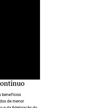
contínuo
s benefícios
odos de menor
 e da fidelização do