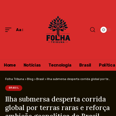
Aa
Home
Notícias
Tecnologia
Brasil
Política
Folha Tribuna
>
Blog
>
Brasil
>
Ilha submersa desperta corrida global por terras raras e reforça ambição geopolítica do Brasil
BRASIL
Ilha submersa desperta corrida
global por terras raras e reforça